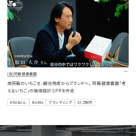
(有)阿蘇健康農園
南阿蘇のいちごを、観光物産からブランドへ。 阿蘇健康農園「考
えるいちご」の価値設計とPRを伴走
ASO&Co.
BizMe
ブランディング
ロゴ制作