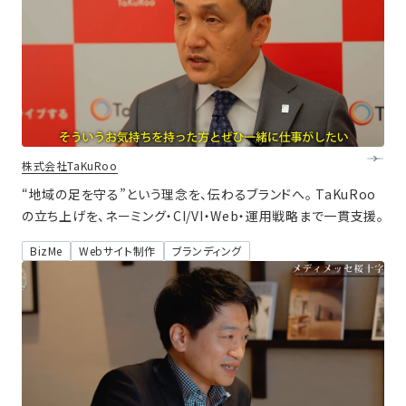
株式会社TaKuRoo
“地域の足を守る”という理念を、伝わるブランドへ。 TaKuRoo
の立ち上げを、ネーミング・CI/VI・Web・運用戦略まで一貫支援。
BizMe
Webサイト制作
ブランディング