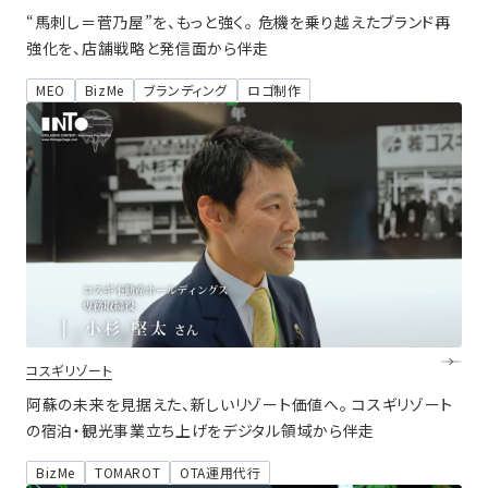
“馬刺し＝菅乃屋”を、もっと強く。 危機を乗り越えたブランド再
強化を、店舗戦略と発信面から伴走
MEO
BizMe
ブランディング
ロゴ制作
コスギリゾート
阿蘇の未来を見据えた、新しいリゾート価値へ。 コスギリゾート
の宿泊・観光事業立ち上げをデジタル領域から伴走
BizMe
TOMAROT
OTA運用代行