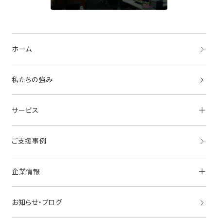
ホーム
私たちの強み
サービス
ご支援事例
採用支援
HRマーケティング
「HITOCREW」
事業成長支援
ビジネスマーケティング
「BizMe」
企業情報
ツーリズムマーケティング
「TOMAROT」
サステナブルマーケティング
「ASO＆Co.」
海外展開支援
お知らせ・ブログ
経営理念・ビジョン
クロスボーダー・
マーケティングサービス
代表挨拶
「GlobalMe」