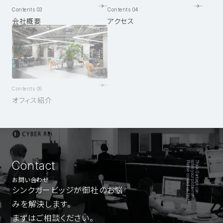
Contents 03
Contents 04
会社概要
アクセス
Contents 05
オフィス紹介
Contact
Please contact us first.
solve your problems.
Think Garbage can
お問い合わせ
シンクガービッジが御社のお悩
みを解決します。
まずはご相談ください。