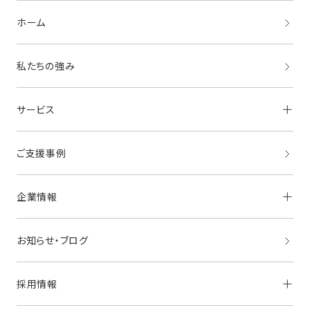
ホーム
私たちの強み
サービス
ご支援事例
採用支援
HRマーケティング
「HITOCREW」
事業成長支援
ビジネスマーケティング
「BizMe」
企業情報
ツーリズムマーケティング
「TOMAROT」
サステナブルマーケティング
「ASO＆Co.」
海外展開支援
お知らせ・ブログ
経営理念・ビジョン
クロスボーダー・
マーケティングサービス
代表挨拶
「GlobalMe」
会社概要
業務支援
採用情報
アクセス
Instagram
オフィス紹介
TikTok