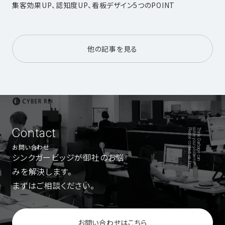
集客効果UP、認知度UP、看板デザイン5つのPOINT
他の記事を見る
Contact
Please contact us first.
solve your problems.
Think Garbage can
お問い合わせ
シンクガービッジが御社のお悩
みを解決します。
まずはご相談ください。
お問い合わせはこちら