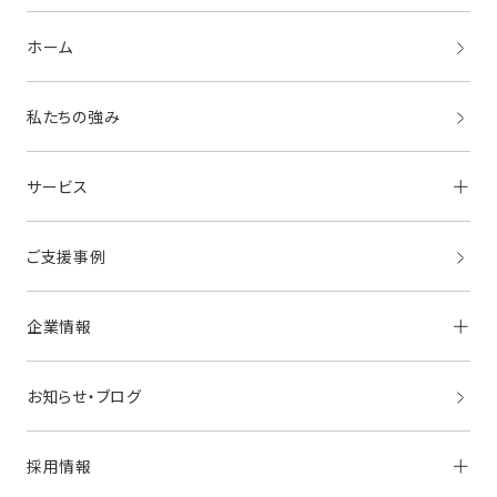
ホーム
私たちの強み
サービス
ご支援事例
採用支援
HRマーケティング
「HITOCREW」
事業成長支援
ビジネスマーケティング
「BizMe」
企業情報
ツーリズムマーケティング
「TOMAROT」
サステナブルマーケティング
「ASO＆Co.」
海外展開支援
お知らせ・ブログ
経営理念・ビジョン
クロスボーダー・
マーケティングサービス
代表挨拶
「GlobalMe」
会社概要
業務支援
採用情報
アクセス
Instagram
オフィス紹介
TikTok